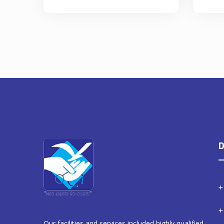
D
Our facilities and services included highly qualified